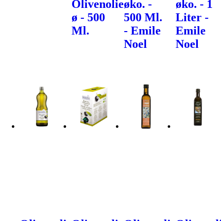
Olivenolie
øko. -
øko. - 1
ø - 500
500 Ml.
Liter -
Ml.
- Emile
Emile
Noel
Noel