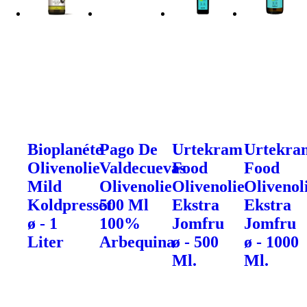
Bioplanéte
Pago De
Urtekram
Urtekra
Olivenolie
Valdecuevas
Food
Food
Mild
Olivenolie
Olivenolie
Olivenol
Koldpresset
500 Ml
Ekstra
Ekstra
ø - 1
100%
Jomfru
Jomfru
Liter
Arbequina
ø - 500
ø - 1000
Ml.
Ml.