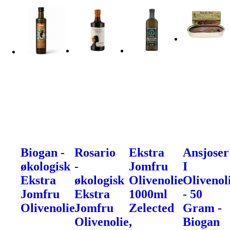
Biogan -
Rosario
Ekstra
Ansjoser
økologisk
-
Jomfru
I
Ekstra
økologisk
Olivenolie
Olivenol
Jomfru
Ekstra
1000ml
- 50
Olivenolie
Jomfru
Zelected
Gram -
Olivenolie,
Biogan