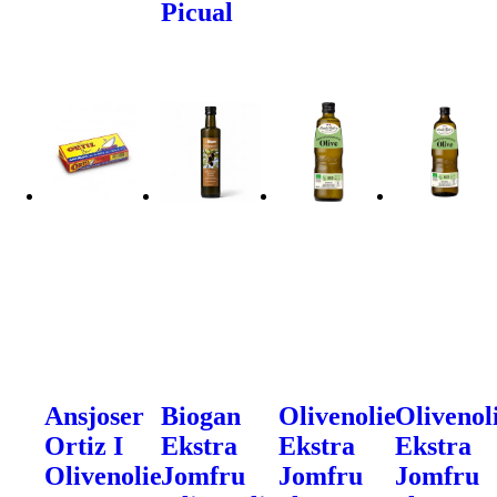
Picual
Ansjoser
Biogan
Olivenolie
Olivenol
Ortiz I
Ekstra
Ekstra
Ekstra
Olivenolie
Jomfru
Jomfru
Jomfru