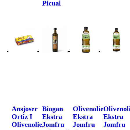
Picual
Ansjoser
Biogan
Olivenolie
Olivenol
Ortiz I
Ekstra
Ekstra
Ekstra
Olivenolie
Jomfru
Jomfru
Jomfru