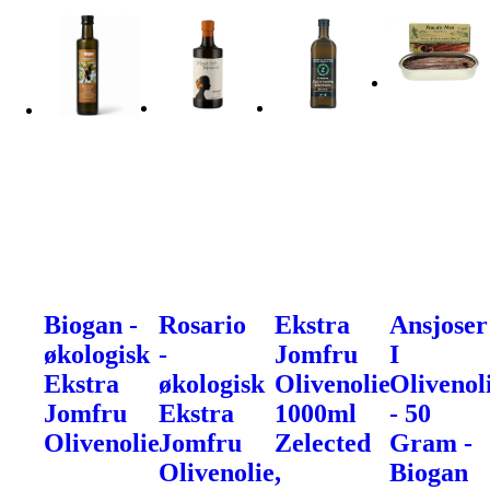
Biogan -
Rosario
Ekstra
Ansjoser
økologisk
-
Jomfru
I
Ekstra
økologisk
Olivenolie
Olivenol
Jomfru
Ekstra
1000ml
- 50
Olivenolie
Jomfru
Zelected
Gram -
Olivenolie,
Biogan