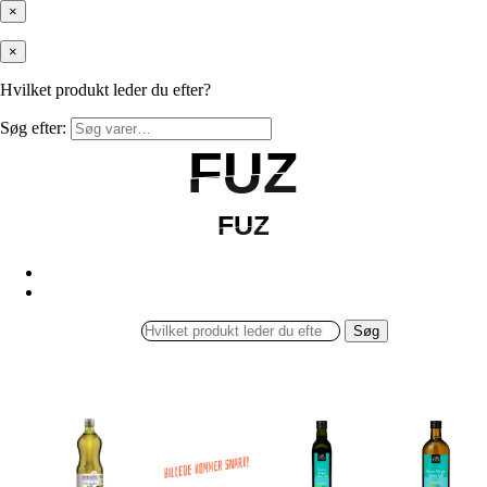
×
×
Hvilket produkt leder du efter?
Søg efter:
FUZ
FUZ
FUZ
FUZ
Søg