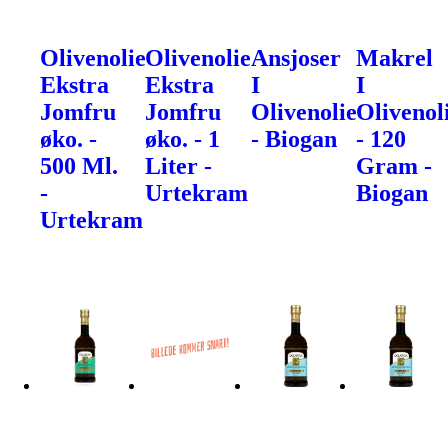
Olivenolie
Olivenolie
Ansjoser
Makrel
Ekstra
Ekstra
I
I
Jomfru
Jomfru
Olivenolie
Olivenol
øko. -
øko. - 1
- Biogan
- 120
500 Ml.
Liter -
Gram -
-
Urtekram
Biogan
Urtekram