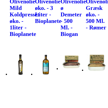
Olivenolie
Olivenolie
Olivenolie
Olivenol
Mild
øko. - 3
ø
Græsk
Koldpresset
Liter -
Demeter
øko. -
øko. -
Bioplanete
- 500
500 Ml.
1liter -
Ml. -
- Rømer
Bioplanete
Biogan