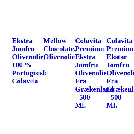
Ekstra
Mellow
Colavita
Colavita
Jomfru
Chocolate,
Premium
Premiu
Olivenolie,
Olivenolie
Ekstra
Ekstar
100 %
Jomfru
Jomfru
Portugisisk
Olivenolie
Olivenol
Colavita
Fra
Fra
Grækenland
Grækenl
- 500
- 500
Ml.
Ml.