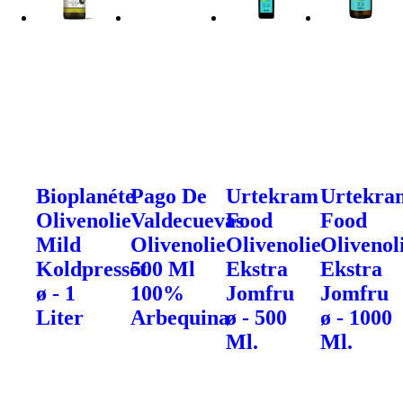
Bioplanéte
Pago De
Urtekram
Urtekra
Olivenolie
Valdecuevas
Food
Food
Mild
Olivenolie
Olivenolie
Olivenol
Koldpresset
500 Ml
Ekstra
Ekstra
ø - 1
100%
Jomfru
Jomfru
Liter
Arbequina
ø - 500
ø - 1000
Ml.
Ml.