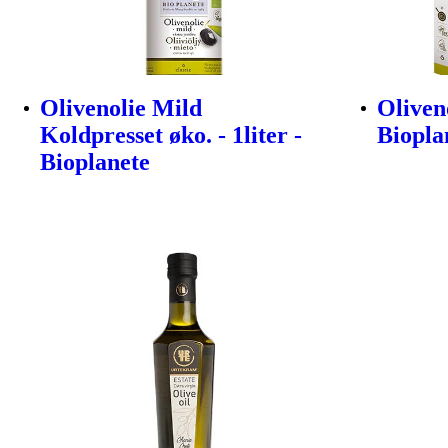
Olivenolie Mild
Oliveno
Koldpresset øko. - 1liter -
Biopla
Bioplanete