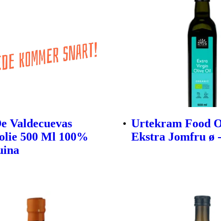
e Valdecuevas
Urtekram Food O
olie 500 Ml 100%
Ekstra Jomfru ø -
uina