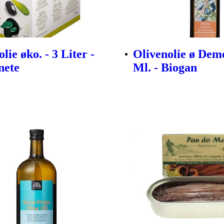
lie øko. - 3 Liter -
Olivenolie ø Deme
nete
Ml. - Biogan