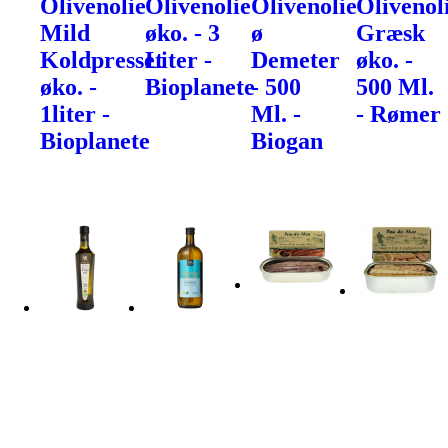
Olivenolie
Olivenolie
Olivenolie
Olivenol
Mild
øko. - 3
ø
Græsk
Koldpresset
Liter -
Demeter
øko. -
øko. -
Bioplanete
- 500
500 Ml.
1liter -
Ml. -
- Rømer
Bioplanete
Biogan