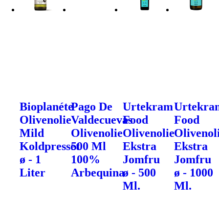
Bioplanéte
Pago De
Urtekram
Urtekra
Olivenolie
Valdecuevas
Food
Food
Mild
Olivenolie
Olivenolie
Olivenol
Koldpresset
500 Ml
Ekstra
Ekstra
ø - 1
100%
Jomfru
Jomfru
Liter
Arbequina
ø - 500
ø - 1000
Ml.
Ml.