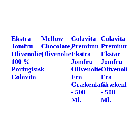
Ekstra
Mellow
Colavita
Colavita
Jomfru
Chocolate,
Premium
Premiu
Olivenolie,
Olivenolie
Ekstra
Ekstar
100 %
Jomfru
Jomfru
Portugisisk
Olivenolie
Olivenol
Colavita
Fra
Fra
Grækenland
Grækenl
- 500
- 500
Ml.
Ml.