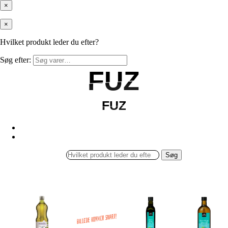
×
×
Hvilket produkt leder du efter?
Søg efter:
FUZ
FUZ
FUZ
FUZ
Søg