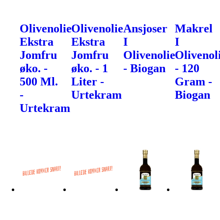
Olivenolie
Olivenolie
Ansjoser
Makrel
Ekstra
Ekstra
I
I
Jomfru
Jomfru
Olivenolie
Olivenol
øko. -
øko. - 1
- Biogan
- 120
500 Ml.
Liter -
Gram -
-
Urtekram
Biogan
Urtekram