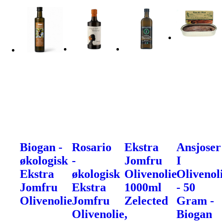
Biogan -
Rosario
Ekstra
Ansjoser
økologisk
-
Jomfru
I
Ekstra
økologisk
Olivenolie
Olivenol
Jomfru
Ekstra
1000ml
- 50
Olivenolie
Jomfru
Zelected
Gram -
Olivenolie,
Biogan