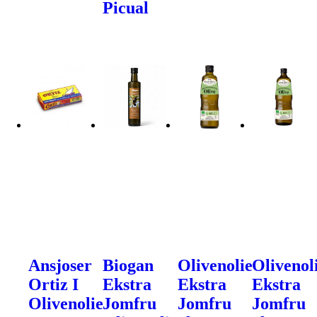
Picual
Ansjoser
Biogan
Olivenolie
Olivenol
Ortiz I
Ekstra
Ekstra
Ekstra
Olivenolie
Jomfru
Jomfru
Jomfru