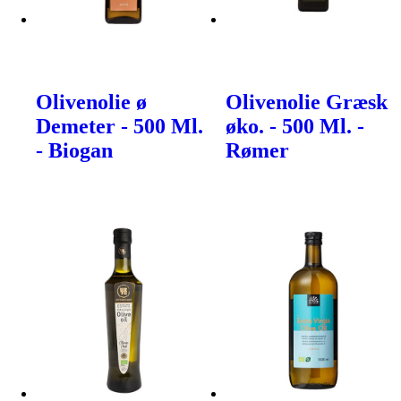
Olivenolie ø
Olivenolie Græsk
Demeter - 500 Ml.
øko. - 500 Ml. -
- Biogan
Rømer