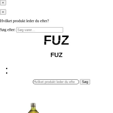
×
×
Hvilket produkt leder du efter?
Søg efter:
FUZ
FUZ
FUZ
FUZ
Søg