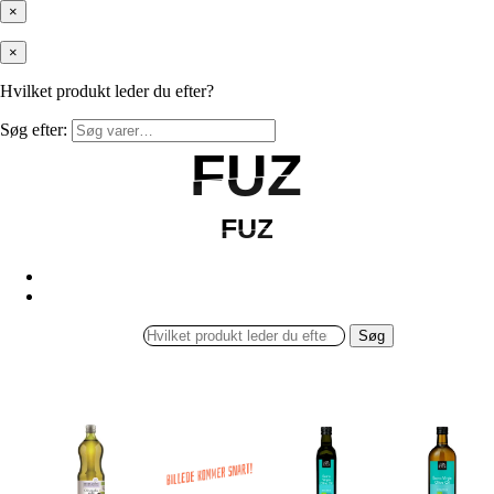
×
×
Hvilket produkt leder du efter?
Søg efter:
FUZ
FUZ
FUZ
FUZ
Søg