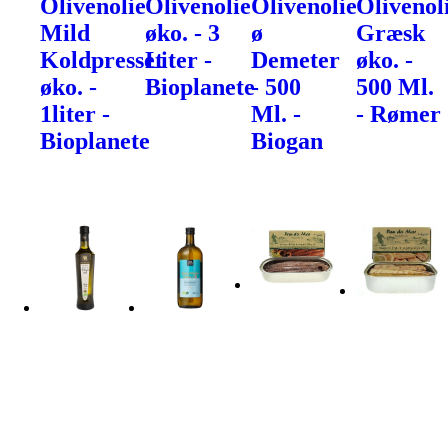
Olivenolie
Olivenolie
Olivenolie
Olivenol
Mild
øko. - 3
ø
Græsk
Koldpresset
Liter -
Demeter
øko. -
øko. -
Bioplanete
- 500
500 Ml.
1liter -
Ml. -
- Rømer
Bioplanete
Biogan