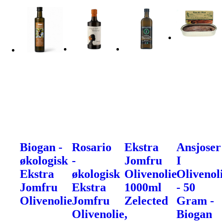
Biogan -
Rosario
Ekstra
Ansjoser
økologisk
-
Jomfru
I
Ekstra
økologisk
Olivenolie
Olivenol
Jomfru
Ekstra
1000ml
- 50
Olivenolie
Jomfru
Zelected
Gram -
Olivenolie,
Biogan