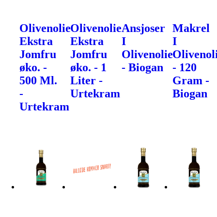
Olivenolie
Olivenolie
Ansjoser
Makrel
Ekstra
Ekstra
I
I
Jomfru
Jomfru
Olivenolie
Olivenol
øko. -
øko. - 1
- Biogan
- 120
500 Ml.
Liter -
Gram -
-
Urtekram
Biogan
Urtekram