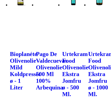
Bioplanéte
Pago De
Urtekram
Urtekra
Olivenolie
Valdecuevas
Food
Food
Mild
Olivenolie
Olivenolie
Olivenol
Koldpresset
500 Ml
Ekstra
Ekstra
ø - 1
100%
Jomfru
Jomfru
Liter
Arbequina
ø - 500
ø - 1000
Ml.
Ml.