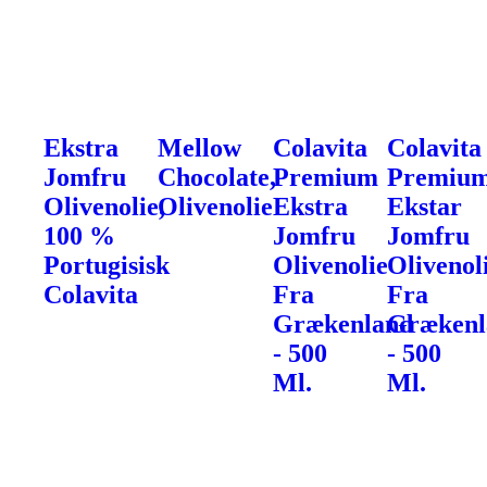
Ekstra
Mellow
Colavita
Colavita
Jomfru
Chocolate,
Premium
Premiu
Olivenolie,
Olivenolie
Ekstra
Ekstar
100 %
Jomfru
Jomfru
Portugisisk
Olivenolie
Olivenol
Colavita
Fra
Fra
Grækenland
Grækenl
- 500
- 500
Ml.
Ml.