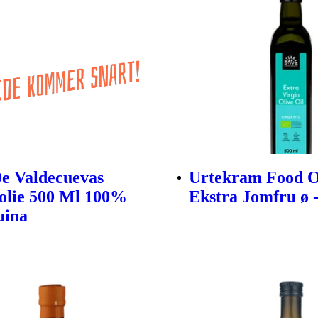
e Valdecuevas
Urtekram Food O
olie 500 Ml 100%
Ekstra Jomfru ø -
uina