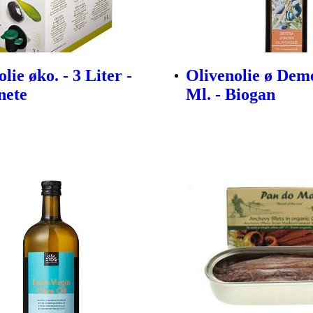
lie øko. - 3 Liter -
Olivenolie ø Deme
nete
Ml. - Biogan