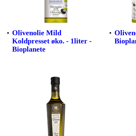
Olivenolie Mild
Oliveno
Koldpresset øko. - 1liter -
Biopla
Bioplanete