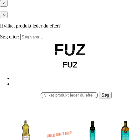
×
×
Hvilket produkt leder du efter?
Søg efter:
FUZ
FUZ
FUZ
FUZ
Søg