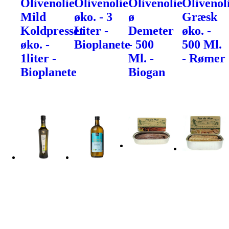
Olivenolie
Olivenolie
Olivenolie
Olivenol
Mild
øko. - 3
ø
Græsk
Koldpresset
Liter -
Demeter
øko. -
øko. -
Bioplanete
- 500
500 Ml.
1liter -
Ml. -
- Rømer
Bioplanete
Biogan