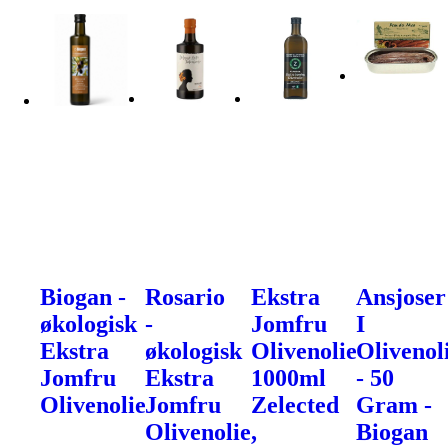
Biogan -
Rosario
Ekstra
Ansjoser
økologisk
-
Jomfru
I
Ekstra
økologisk
Olivenolie
Olivenol
Jomfru
Ekstra
1000ml
- 50
Olivenolie
Jomfru
Zelected
Gram -
Olivenolie,
Biogan