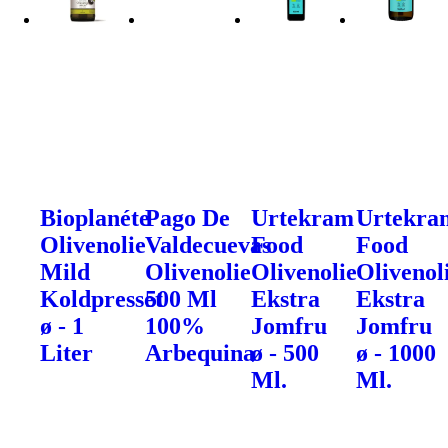
Bioplanéte
Pago De
Urtekram
Urtekra
Olivenolie
Valdecuevas
Food
Food
Mild
Olivenolie
Olivenolie
Olivenol
Koldpresset
500 Ml
Ekstra
Ekstra
ø - 1
100%
Jomfru
Jomfru
Liter
Arbequina
ø - 500
ø - 1000
Ml.
Ml.