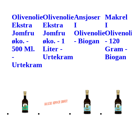
Olivenolie
Olivenolie
Ansjoser
Makrel
Ekstra
Ekstra
I
I
Jomfru
Jomfru
Olivenolie
Olivenol
øko. -
øko. - 1
- Biogan
- 120
500 Ml.
Liter -
Gram -
-
Urtekram
Biogan
Urtekram