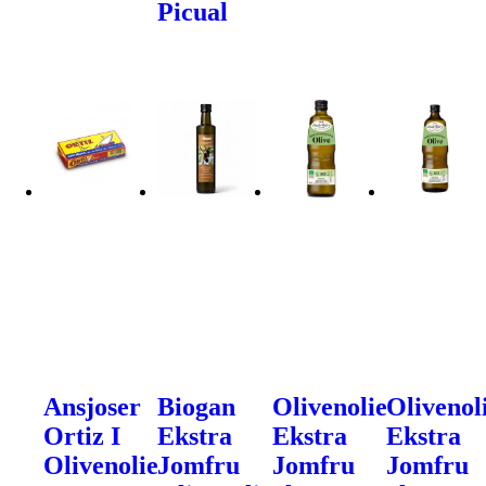
Picual
Ansjoser
Biogan
Olivenolie
Olivenol
Ortiz I
Ekstra
Ekstra
Ekstra
Olivenolie
Jomfru
Jomfru
Jomfru