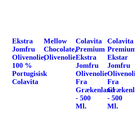
Ekstra
Mellow
Colavita
Colavita
Jomfru
Chocolate,
Premium
Premiu
Olivenolie,
Olivenolie
Ekstra
Ekstar
100 %
Jomfru
Jomfru
Portugisisk
Olivenolie
Olivenol
Colavita
Fra
Fra
Grækenland
Grækenl
- 500
- 500
Ml.
Ml.