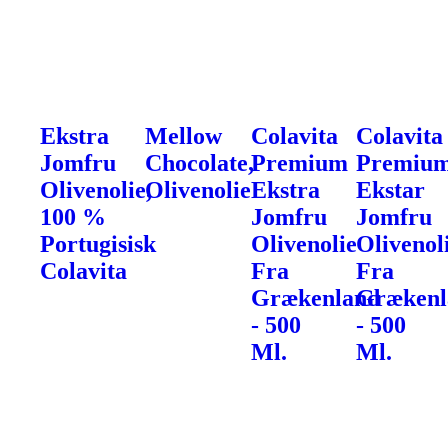
Ekstra
Mellow
Colavita
Colavita
Jomfru
Chocolate,
Premium
Premiu
Olivenolie,
Olivenolie
Ekstra
Ekstar
100 %
Jomfru
Jomfru
Portugisisk
Olivenolie
Olivenol
Colavita
Fra
Fra
Grækenland
Grækenl
- 500
- 500
Ml.
Ml.