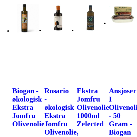
Biogan -
Rosario
Ekstra
Ansjoser
økologisk
-
Jomfru
I
Ekstra
økologisk
Olivenolie
Olivenol
Jomfru
Ekstra
1000ml
- 50
Olivenolie
Jomfru
Zelected
Gram -
Olivenolie,
Biogan