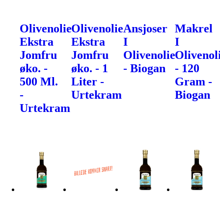
Olivenolie
Olivenolie
Ansjoser
Makrel
Ekstra
Ekstra
I
I
Jomfru
Jomfru
Olivenolie
Olivenol
øko. -
øko. - 1
- Biogan
- 120
500 Ml.
Liter -
Gram -
-
Urtekram
Biogan
Urtekram