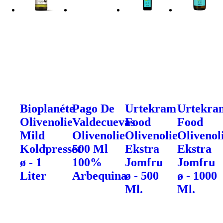
Bioplanéte
Pago De
Urtekram
Urtekra
Olivenolie
Valdecuevas
Food
Food
Mild
Olivenolie
Olivenolie
Olivenol
Koldpresset
500 Ml
Ekstra
Ekstra
ø - 1
100%
Jomfru
Jomfru
Liter
Arbequina
ø - 500
ø - 1000
Ml.
Ml.