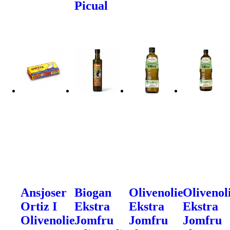
Picual
Ansjoser
Biogan
Olivenolie
Olivenol
Ortiz I
Ekstra
Ekstra
Ekstra
Olivenolie
Jomfru
Jomfru
Jomfru