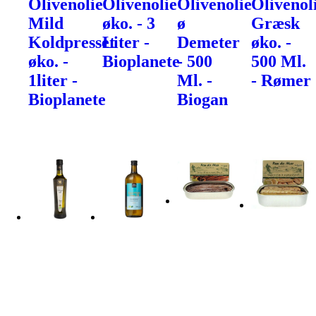
Olivenolie
Olivenolie
Olivenolie
Olivenol
Mild
øko. - 3
ø
Græsk
Koldpresset
Liter -
Demeter
øko. -
øko. -
Bioplanete
- 500
500 Ml.
1liter -
Ml. -
- Rømer
Bioplanete
Biogan