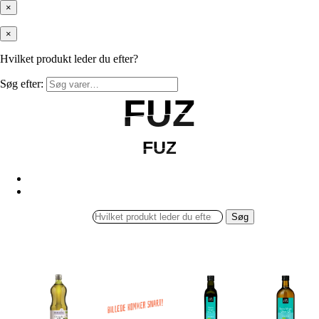
×
×
Hvilket produkt leder du efter?
Søg efter:
FUZ
FUZ
FUZ
FUZ
Søg