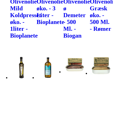
Olivenolie
Olivenolie
Olivenolie
Olivenol
Mild
øko. - 3
ø
Græsk
Koldpresset
Liter -
Demeter
øko. -
øko. -
Bioplanete
- 500
500 Ml.
1liter -
Ml. -
- Rømer
Bioplanete
Biogan