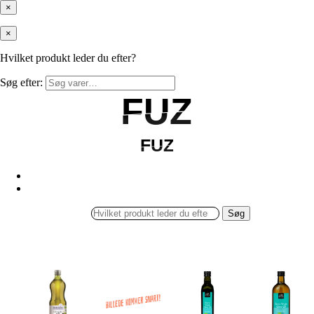
×
×
Hvilket produkt leder du efter?
Søg efter:
FUZ
FUZ
FUZ
FUZ
Søg