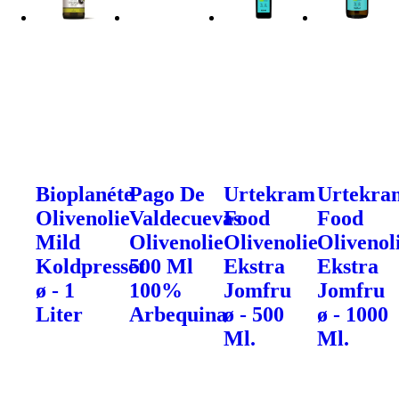
Bioplanéte
Pago De
Urtekram
Urtekra
Olivenolie
Valdecuevas
Food
Food
Mild
Olivenolie
Olivenolie
Olivenol
Koldpresset
500 Ml
Ekstra
Ekstra
ø - 1
100%
Jomfru
Jomfru
Liter
Arbequina
ø - 500
ø - 1000
Ml.
Ml.