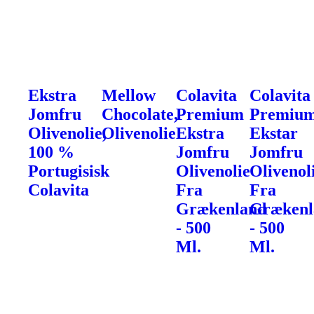
Ekstra
Mellow
Colavita
Colavita
Jomfru
Chocolate,
Premium
Premiu
Olivenolie,
Olivenolie
Ekstra
Ekstar
100 %
Jomfru
Jomfru
Portugisisk
Olivenolie
Olivenol
Colavita
Fra
Fra
Grækenland
Grækenl
- 500
- 500
Ml.
Ml.