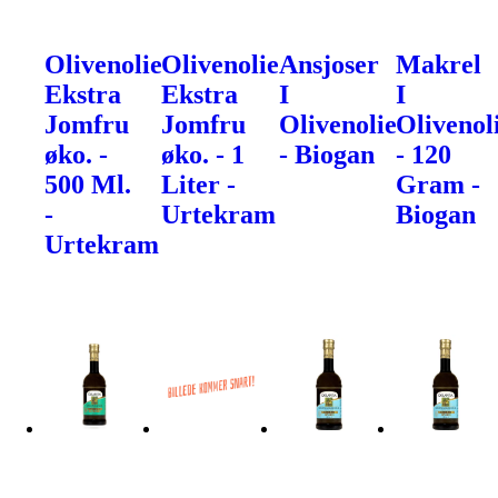
Olivenolie
Olivenolie
Ansjoser
Makrel
Ekstra
Ekstra
I
I
Jomfru
Jomfru
Olivenolie
Olivenol
øko. -
øko. - 1
- Biogan
- 120
500 Ml.
Liter -
Gram -
-
Urtekram
Biogan
Urtekram