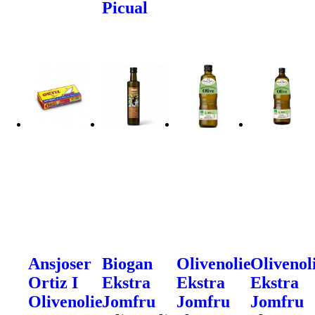
Picual
Ansjoser
Biogan
Olivenolie
Olivenol
Ortiz I
Ekstra
Ekstra
Ekstra
Olivenolie
Jomfru
Jomfru
Jomfru