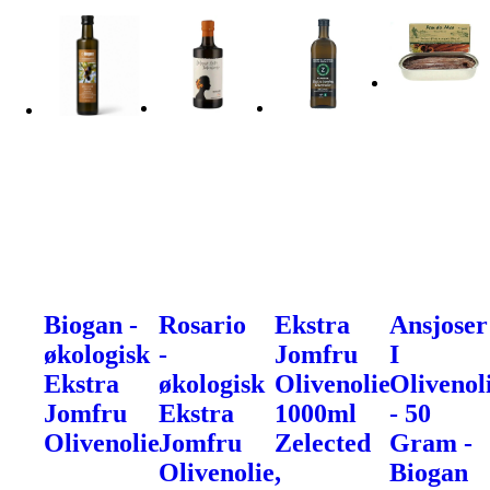
Biogan -
Rosario
Ekstra
Ansjoser
økologisk
-
Jomfru
I
Ekstra
økologisk
Olivenolie
Olivenol
Jomfru
Ekstra
1000ml
- 50
Olivenolie
Jomfru
Zelected
Gram -
Olivenolie,
Biogan