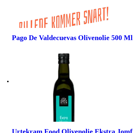
Pago De Valdecuevas Olivenolie 500 M
Urtekram Food Olivenolie Ekstra Jomfr