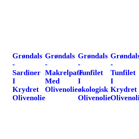
Grøndals
Grøndals
Grøndals
Grøndal
-
-
-
-
Sardiner
Makrelpaté
Tunfilet
Tunfilet
I
Med
I
I
Krydret
Olivenolie
økologisk
Krydret
Olivenolie
Olivenolie
Olivenol