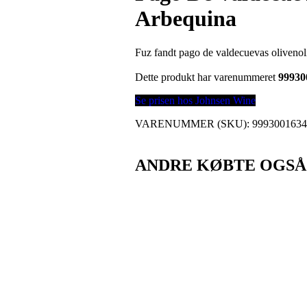
Arbequina
Fuz fandt pago de valdecuevas oliveno
Dette produkt har varenummeret
99930
Se prisen hos Johnsen Wine
VARENUMMER (SKU):
9993001634
ANDRE KØBTE OGSÅ