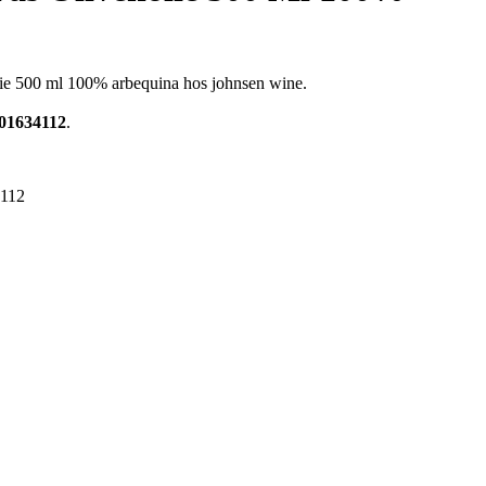
lie 500 ml 100% arbequina hos johnsen wine.
01634112
.
112