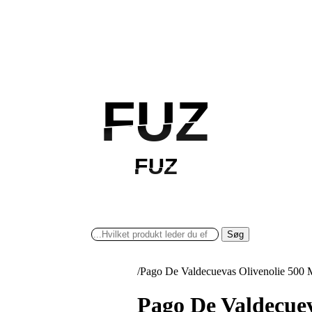
FUZ
FUZ
FUZ
FUZ
Søg
/
Pago De Valdecuevas Olivenolie 500
Pago De Valdecue